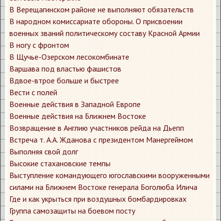
В Верещагинском районе не выполняют обязательств
В народном комиссариате обороны. О присвоении
военных званий политическому составу Красной Армии
В ногу с фронтом
В Щучье-Озерском лесокомбинате
Варшава под властью фашистов
Вдвое-втрое больше и быстрее
Вести с полей
Военные действия в Западной Европе
Военные действия на Ближнем Востоке
Возвращение в Англию участников рейда на Дьепп
Встреча т. А.А. Жданова с президентом Манергеймом
Выполняя свой долг
Высокие стахановские темпы
Выступление командующего югославскими вооруженными
силами на Ближнем Востоке генерала Боголюба Илича
Где и как укрыться при воздушных бомбардировках
Группа самозащиты на боевом посту