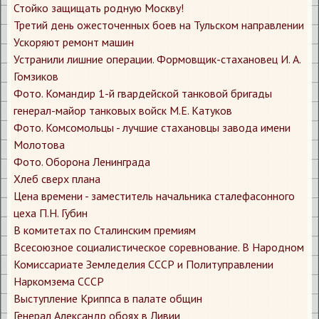
Стойко защищать родную Москву!
Третий день ожесточенных боев на Тульском направлении
Ускоряют ремонт машин
Устранили лишние операции. Формовщик-стахановец И. А.
Гомзиков
Фото. Командир 1-й гвардейской танковой бригады
генерал-майор танковых войск М.Е. Катуков
Фото. Комсомольцы - лучшие стахановцы завода имени
Молотова
Фото. Оборона Ленинграда
Хлеб сверх плана
Цена времени - заместитель начальника сталефасонного
цеха П.Н. Губин
​В комитетах по Сталинским премиям
​Всесоюзное социалистическое соревнование. В Народном
Комиссариате Земледелия СССР и Политуправлении
Наркомзема СССР
​Выступление Криппса в палате общин
​Генерал Александр обоях в Ливии