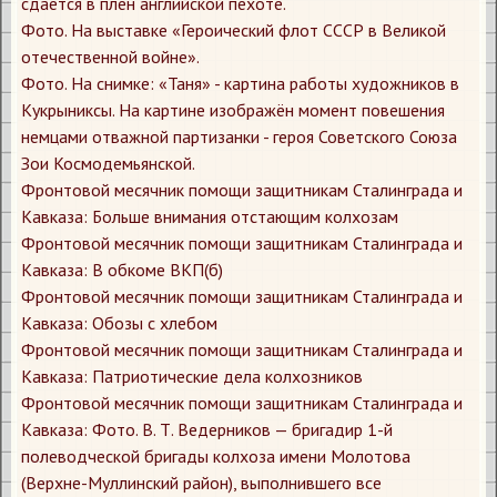
сдается в плен английской пехоте.
​Фото. На выставке «Героический флот СССР в Великой
отечественной войне».
​Фото. На снимке: «Таня» - картина работы художников в
Кукрыниксы. На картине изображён момент повешения
немцами отважной партизанки - героя Советского Союза
Зои Космодемьянской.
​Фронтовой месячник помощи защитникам Сталинграда и
Кавказа: Больше внимания отстающим колхозам
​Фронтовой месячник помощи защитникам Сталинграда и
Кавказа: В обкоме ВКП(б)
​Фронтовой месячник помощи защитникам Сталинграда и
Кавказа: Обозы с хлебом
​Фронтовой месячник помощи защитникам Сталинграда и
Кавказа: Патриотические дела колхозников
​Фронтовой месячник помощи защитникам Сталинграда и
Кавказа: Фото. В. Т. Ведерников — бригадир 1-й
полеводческой бригады колхоза имени Молотова
(Верхне-Муллинский район), выполнившего все