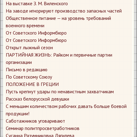
​На выставке З. М. Виленского
​На заводе игнорируют производство запасных частей
​Общественное питание — на уровень требований
военного времени
​От Советского Информбюро
​От Советского Информбюро
​Открыт лыжный сезон
​ПАРТИЙНАЯ ЖИЗНЬ: Райком и первичные партии
организации
​Письмо в редакцию
​По Советскому Союзу
​ПОЛОЖЕНИЕ В ГРЕЦИИ
​Пусть крепнут удары по ненавистным захватчикам
​Рассказ белорусской девушки
​С меньшим количеством рабочих давать больше боевой
продукции!
​Саботажников уговаривают
​Семинар политпросветработников
​Сусанна Разумниковна Дягилева