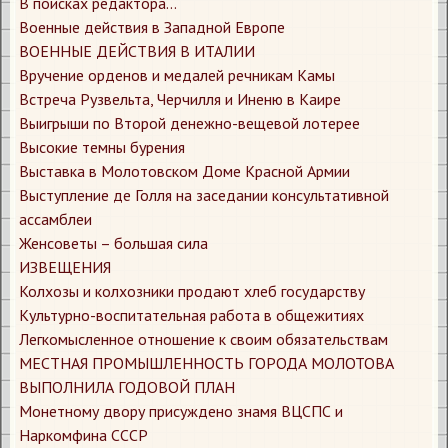
​В поисках редактора...
​Военные действия в Западной Европе
​ВОЕННЫЕ ДЕЙСТВИЯ В ИТАЛИИ
​Вручение орденов и медалей речникам Камы
​Встреча Рузвельта, Черчилля и Иненю в Каире
​Выигрыши по Второй денежно-вещевой лотерее
​Высокие темны бурения
​Выставка в Молотовском Доме Красной Армии
​Выступление де Голля на заседании консультативной
ассамблеи
​Женсоветы – большая сила
​ИЗВЕЩЕНИЯ
​Колхозы и колхозники продают хлеб государству
​Культурно-воспитательная работа в общежитиях
​Легкомысленное отношение к своим обязательствам
​МЕСТНАЯ ПРОМЫШЛЕННОСТЬ ГОРОДА МОЛОТОВА
ВЫПОЛНИЛА ГОДОВОЙ ПЛАН
​Монетному двору присуждено знамя ВЦСПС и
Наркомфина СССР