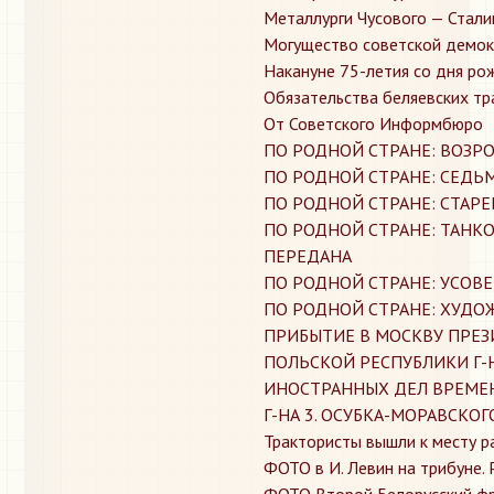
​Металлурги Чусового — Стали
​Могущество советской демо
​Накануне 75-летия со дня ро
​Обязательства беляевских т
​От Советского Информбюро
​ПО РОДНОЙ СТРАНЕ: ВОЗ
​ПО РОДНОЙ СТРАНЕ: СЕД
​ПО РОДНОЙ СТРАНЕ: СТАР
​ПО РОДНОЙ СТРАНЕ: ТАН
ПЕРЕДАНА
​ПО РОДНОЙ СТРАНЕ: УСО
​ПО РОДНОЙ СТРАНЕ: ХУД
​ПРИБЫТИЕ В МОСКВУ ПРЕ
ПОЛЬСКОЙ РЕСПУБЛИКИ Г-Н
ИНОСТРАННЫХ ДЕЛ ВРЕМЕ
Г-НА 3. ОСУБКА-МОРАВСКОГ
​Трактористы вышли к месту 
​ФОТО в И. Левин на трибуне.
​ФОТО Второй Белорусский ф