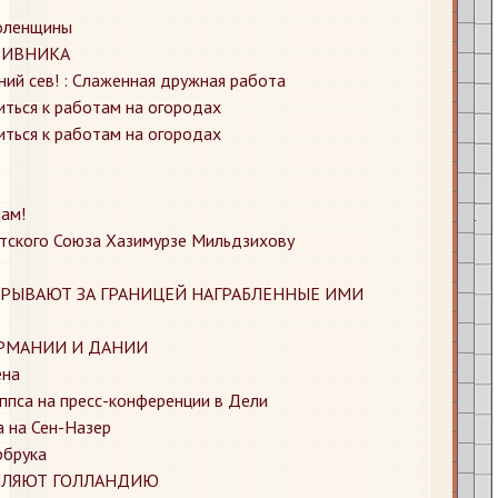
моленщины
ТИВНИКА
ний сев! : Слаженная дружная работа
ться к работам на огородах
ться к работам на огородах
ам!
етского Союза Хазимурзе Мильдзихову
КРЫВАЮТ ЗА ГРАНИЦЕЙ НАГРАБЛЕННЫЕ ИМИ
ЕРМАНИИ И ДАНИИ
ена
ппса на пресс-конференции в Дели
а на Сен-Назер
рбрука
ОПЛЯЮТ ГОЛЛАНДИЮ