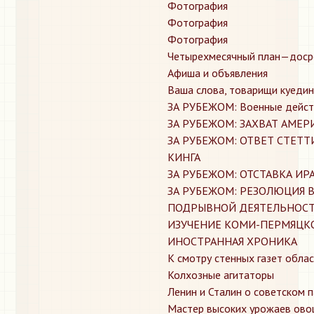
Фотография
Фотография
Фотография
Четырехмесячный план—доср
​Афиша и объявления
​Ваша слова, товарищи куедин
​ЗА РУБЕЖОМ: Военные дейст
​ЗА РУБЕЖОМ: ЗАХВАТ АМЕ
​ЗА РУБЕЖОМ: ОТВЕТ СТЕТ
КИНГА
​ЗА РУБЕЖОМ: ОТСТАВКА И
​ЗА РУБЕЖОМ: РЕЗОЛЮЦИЯ
ПОДРЫВНОЙ ДЕЯТЕЛЬНОСТ
​ИЗУЧЕНИЕ КОМИ-ПЕРМЯЦК
​ИНОСТРАННАЯ ХРОНИКА
​К смотру стенных газет обла
​Колхозные агитаторы
​Ленин и Сталин о советском 
​Мастер высоких урожаев ов