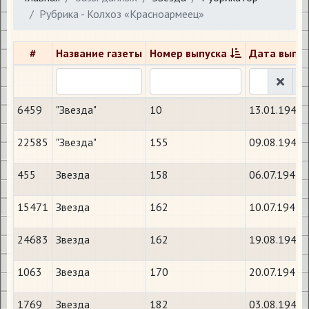
Рубрика - Колхоз «Красноармеец»
#
Название газеты
Номер выпуска
Дата выпус
6459
"Звезда"
10
13.01.1942
22585
"Звезда"
155
09.08.1944
455
Звезда
158
06.07.1941
15471
Звезда
162
10.07.1942
24683
Звезда
162
19.08.1944
1063
Звезда
170
20.07.1941
1769
Звезда
182
03.08.1941