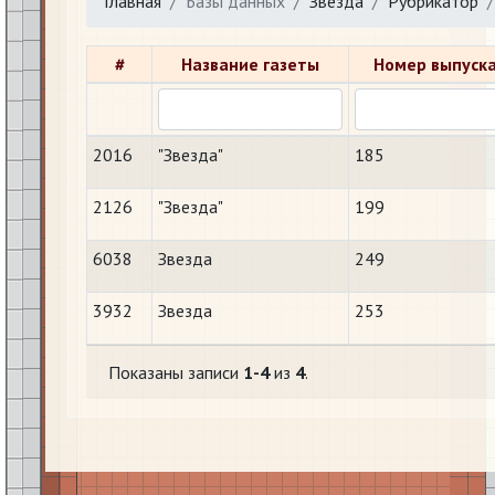
Главная
Базы данных
Звезда
Рубрикатор
#
Название газеты
Номер выпуск
2016
"Звезда"
185
2126
"Звезда"
199
6038
Звезда
249
3932
Звезда
253
Показаны записи
1-4
из
4
.