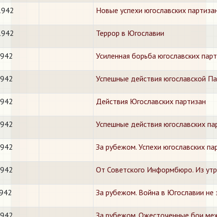
1942
Новые успехи югославских партиза
1942
Террор в Югославии
1942
Усиленная борьба югославских парт
1942
Успешные действия югославской Па
1942
Действия Югославских партизан
1942
Успешные действия югославских па
1942
За рубежом. Успехи югославских па
1942
От Советского Информбюро. Из утр
1942
За рубежом. Война в Югославии не 
1942
За рубежом. Ожесточенные бои меж