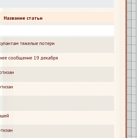
Название статьи
купантам тяжелые потери
нее сообщение 19 декабря
ртизан
ртизан
ашей
ртизан