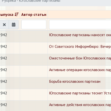
Рубрика - Югославские партизаны
выпуска
Автор статьи
1942
Югославские партизаны наносят ок
1942
От Советского Информбюро: Вечер
1942
Ожесточенные бои Югославских па
1942
Активные операции югославских па
1942
Борьба югославских партизан
1942
Югославские партизаны теснят Уст
1942
Активные действия югославских па