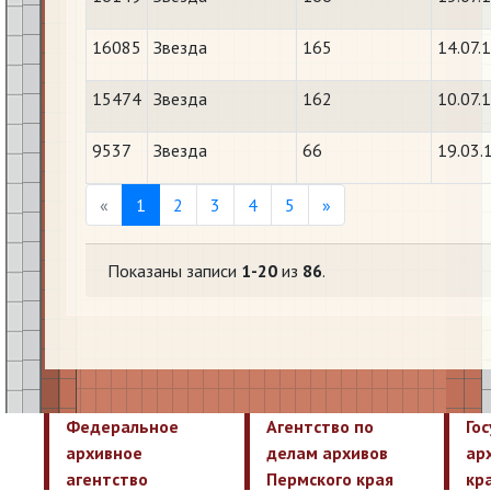
16085
Звезда
165
14.07.
15474
Звезда
162
10.07.
9537
Звезда
66
19.03.
Previous
Next
«
1
2
3
4
5
»
Показаны записи
1-20
из
86
.
Федеральное
Агентство по
Го
архивное
делам архивов
ар
агентство
Пермского края
кр