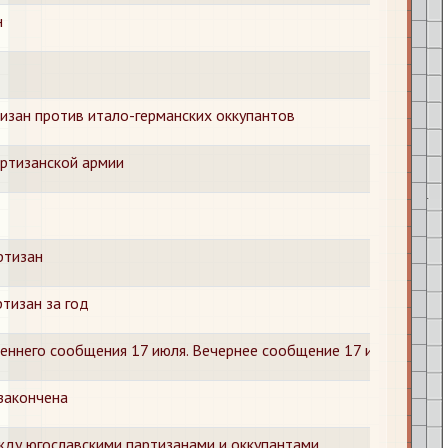
н
изан против итало-германских оккупантов
ртизанской армии
ртизан
ртизан за год
еннего сообщения 17 июля. Вечернее сообщение 17 июля
закончена
ду югославскими партизанами и оккупантами