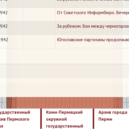
1942
От Советского Информбюро. Вечер
1942
За рубежом. Бои между черногорск
1942
Югославские партизаны продолжаю
сударственный
Коми-Пермяцкий
Архив города
хив Пермского
окружной
Перми
ая
государственный