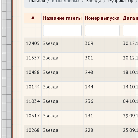
Главная
Базы данных
Звезда
Рубрикатор
#
Название газеты
Номер выпуска
Дата 
12405
Звезда
309
30.12.
11557
Звезда
301
20.12.
10488
Звезда
248
18.10.
10144
Звезда
244
14.10.
11034
Звезда
236
04.10.
10517
Звезда
231
29.09.
10268
Звезда
228
25.09.