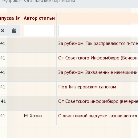
Рубрика - Югославские партизаны
ыпуска
Автор статьи
941
За рубежом. Так расправляются гитл
941
От Советского Информбюро (Вечерн
941
За рубежом. Захваченные немецкими
941
Под Гитлеровским сапогом
941
От Советского информбюро (вечерн
941
М. Хозин
О хвастливой выдумке зазнавшегося 