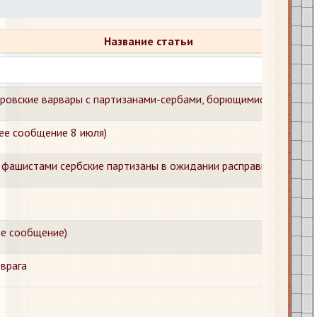
Название статьи
еровские варвары с партизанами-сербами, борющимися против 
ее сообщение 8 июля)
 фашистами сербские партизаны в ожидании расправы
ее сообщение)
врага