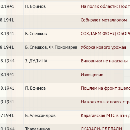
10.1941
П. Ефимов
На полях области: Под
08.1941
Собирают металлолом
08.1941
В. Спешков
СОЗДАЕМ ФОНД ОБОРОН
08.1941
В. Спешков, Ф. Пономарев
Уборка нового урожая
08.1944
З. ДУДИНА
Виновники не наказаны
08.1941
Извещение
08.1941
П. Ефимов
Пошлем на фронт эшелон
09.1941
На колхозных полях ст
07.1941
В. Александров.
Карагайская МТС в эти 
10.1944
Трапезников
СКАЗАЛИ-СДЕЛАЛИ