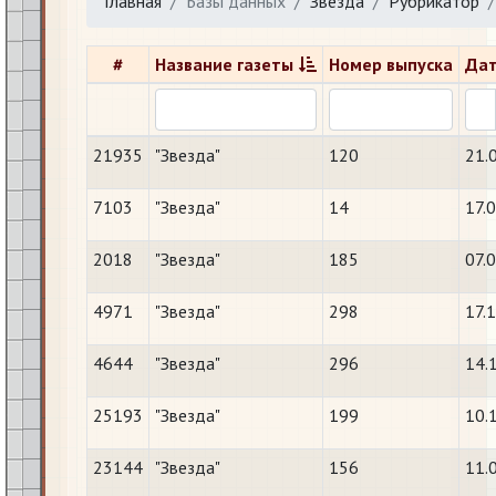
Главная
Базы данных
Звезда
Рубрикатор
#
Название газеты
Номер выпуска
Дат
21935
"Звезда"
120
21.
7103
"Звезда"
14
17.
2018
"Звезда"
185
07.
4971
"Звезда"
298
17.
4644
"Звезда"
296
14.
25193
"Звезда"
199
10.
23144
"Звезда"
156
11.