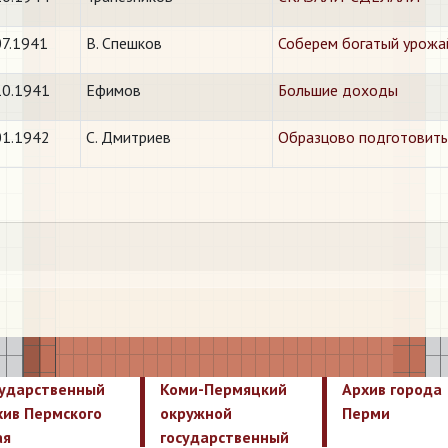
07.1941
В. Спешков
Соберем богатый урожа
10.1941
Ефимов
Большие доходы
01.1942
С. Дмитриев
Образцово подготовитьс
сударственный
Коми-Пермяцкий
Архив города
хив Пермского
окружной
Перми
ая
государственный