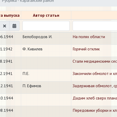
Рубрика - Карагайский район
а выпуска
Автор статьи
06.1944
Белобородов И.
На полях области
01.1942
Ф. Кивилев
Горячий отклик
08.1941
Стали медицинскими се
12.1941
П.Е.
Закончили обмолот и х
12.1941
П. Ефимов
Задерживая обмолот, с
10.1944
Дадим хлеб сверх плана
08.1944
Передовики уборки и х