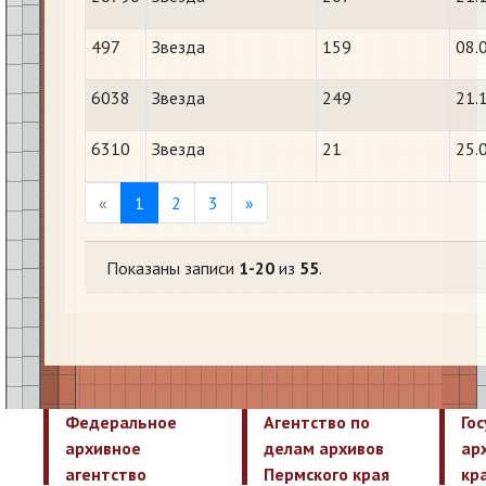
497
Звезда
159
08.
6038
Звезда
249
21.
6310
Звезда
21
25.
Previous
Next
«
1
2
3
»
Показаны записи
1-20
из
55
.
Федеральное
Агентство по
Го
архивное
делам архивов
ар
агентство
Пермского края
кр