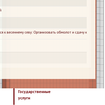
й
я к весеннему севу: Организовать обмолот и сдачу клеверосем
Государственные
услуги