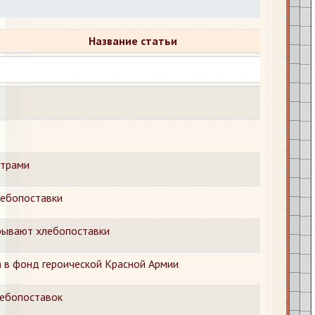
Название статьи
страми
лебопоставки
рывают хлебопоставки
 в фонд героической Красной Армии
лебопоставок