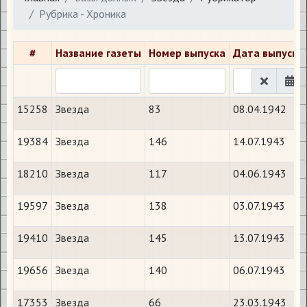
Рубрика - Хроника
#
Название газеты
Номер выпуска
Дата выпуска
15258
Звезда
83
08.04.1942
19384
Звезда
146
14.07.1943
18210
Звезда
117
04.06.1943
19597
Звезда
138
03.07.1943
19410
Звезда
145
13.07.1943
19656
Звезда
140
06.07.1943
17353
Звезда
66
23.03.1943