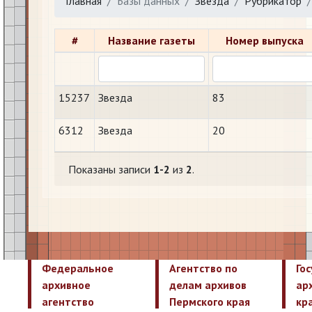
Главная
Базы данных
Звезда
Рубрикатор
#
Название газеты
Номер выпуска
15237
Звезда
83
6312
Звезда
20
Показаны записи
1-2
из
2
.
Федеральное
Агентство по
Го
архивное
делам архивов
ар
агентство
Пермского края
кр