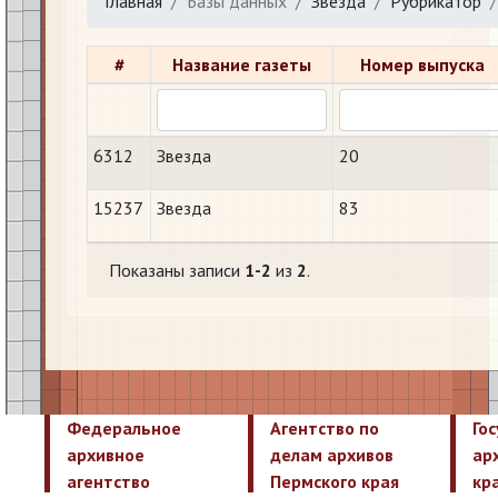
Главная
Базы данных
Звезда
Рубрикатор
#
Название газеты
Номер выпуска
6312
Звезда
20
15237
Звезда
83
Показаны записи
1-2
из
2
.
Федеральное
Агентство по
Го
архивное
делам архивов
ар
агентство
Пермского края
кр