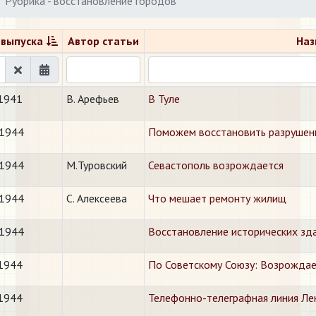
Рубрика - восстановление городов
 выпуска
Автор статьи
Наз
.1941
В. Арефьев
В Туле
.1944
​Поможем восстановить разрушен
.1944
М.Туровский
Севастополь возрождается
.1944
С. Алексеева
Что мешает ремонту жилищ
.1944
Восстановление исторических зд
.1944
По Советскому Союзу: ​Возрождае
.1944
Телефонно-телеграфная линия Ле