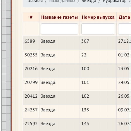
Главная
Базы данных
Звезда
Рубрикатор
#
Название газеты
Номер выпуска
Дата
6589
Звезда
307
27.12
30235
Звезда
22
01.02
20216
Звезда
100
23.05
20799
Звезда
101
24.05
20412
Звезда
102
26.05
24237
Звезда
133
09.07
22592
Звезда
145
26.07