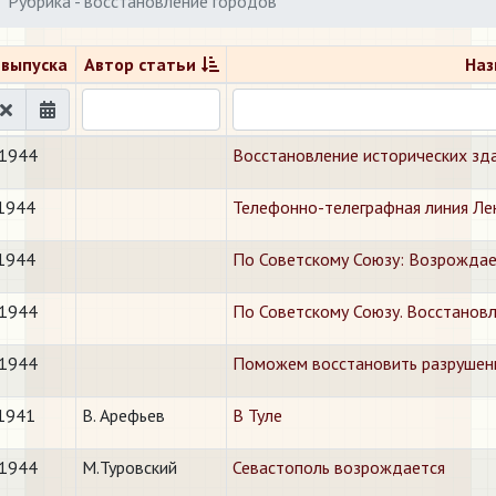
Рубрика - восстановление городов
 выпуска
Автор статьи
Наз
.1944
Восстановление исторических зд
.1944
Телефонно-телеграфная линия Ле
.1944
По Советскому Союзу: ​Возрождае
.1944
По Советскому Союзу. Восстановл
.1944
​Поможем восстановить разрушен
.1941
В. Арефьев
В Туле
.1944
М.Туровский
Севастополь возрождается