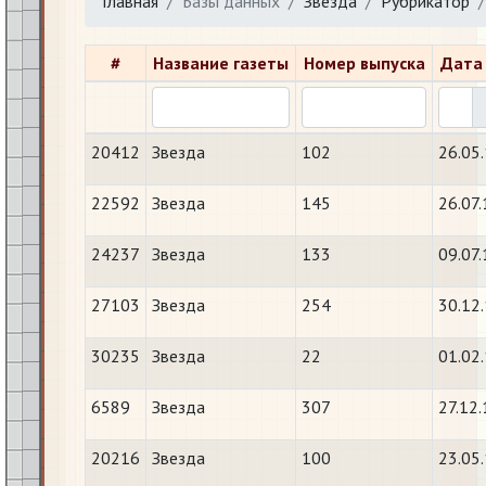
Главная
Базы данных
Звезда
Рубрикатор
#
Название газеты
Номер выпуска
Дата
20412
Звезда
102
26.05
22592
Звезда
145
26.07
24237
Звезда
133
09.07
27103
Звезда
254
30.12
30235
Звезда
22
01.02
6589
Звезда
307
27.12
20216
Звезда
100
23.05