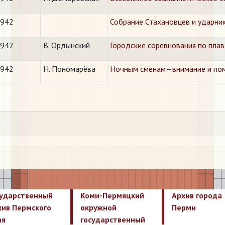
1942
Собрание Стахановцев и ударни
1942
В. Ордынский
​Городские соревнования по пла
1942
Н. Пономарёва
​Ночным сменам—внимание и пом
сударственный
Коми-Пермяцкий
Архив города
хив Пермского
окружной
Перми
ая
государственный