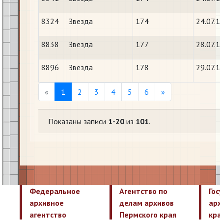
8324
Звезда
174
24.07.
8838
Звезда
177
28.07.
8896
Звезда
178
29.07.
Previous
Next
«
1
2
3
4
5
6
»
Показаны записи
1-20
из
101
.
Федеральное
Агентство по
Го
архивное
делам архивов
ар
агентство
Пермского края
кр