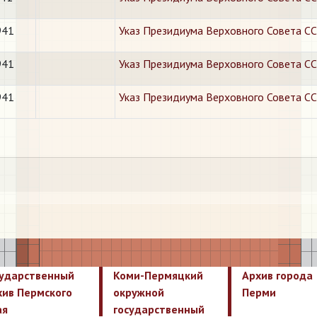
941
Указ Президиума Верховного Совета ССС
941
Указ Президиума Верховного Совета СС
941
Указ Президиума Верховного Совета СС
сударственный
Коми-Пермяцкий
Архив города
хив Пермского
окружной
Перми
ая
государственный