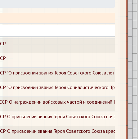
Название 
ССР
ССР
СР "О присвоении звания Героя Советского Союза летчику-истр
 "О присвоении звания Героя Социалистического Труда тов. Кос
ССР О награждении войсковых частой и соединений Красной А
СР О присвоении звания Героя Советского Союза начальствующ
СР О присвоении звания Героя Советского Союза красноармейку 