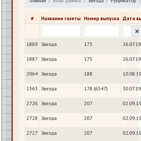
Главная
Базы данных
Звезда
Рубрикатор
#
Название газеты
Номер выпуска
Дата в
1889
Звезда
175
26.07.1
1887
Звезда
175
26.07.1
2064
Звезда
188
10.08.1
1363
Звезда
178 (6547)
30.07.1
2726
Звезда
207
02.09.1
2728
Звезда
207
02.09.1
2727
Звезда
207
02.09.1