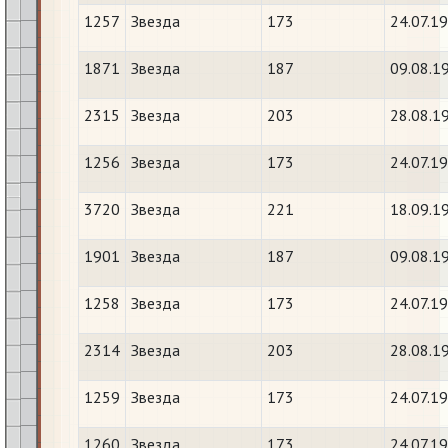
1257
Звезда
173
24.07.1
1871
Звезда
187
09.08.1
2315
Звезда
203
28.08.1
1256
Звезда
173
24.07.1
3720
Звезда
221
18.09.1
1901
Звезда
187
09.08.1
1258
Звезда
173
24.07.1
2314
Звезда
203
28.08.1
1259
Звезда
173
24.07.1
1260
Звезда
173
24.07.1