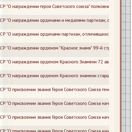
СР "О награждении героя Советского союза" полковника Супрун
СР "О награждении орденами и медалями партизан, отличившихс
СР "О награждении орденами партизан, отличившихся в партиза
СР "О награждении орденом "Красное знамя" 99-й стрелковой д
СР "О награждении орденом Красного Знамени 72 авиационного
СР "О награждении орденом Красного знамени старшего лейтена
Р "О присвоении звания Героя Советского Союза генерал-майору
СР "О присвоении звания Героя Советского Союза начальствую
СР "О присвоении звания Героя Советского Союза начальствующ
СР "О присвоении звания Героя Советского Союза начальствующ