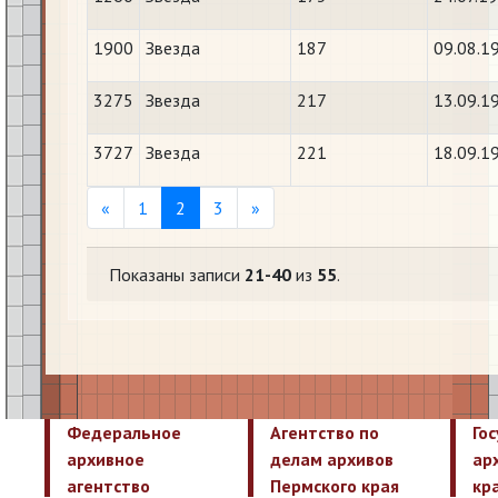
1900
Звезда
187
09.08.1
3275
Звезда
217
13.09.1
3727
Звезда
221
18.09.1
Previous
Next
«
1
2
3
»
Показаны записи
21-40
из
55
.
Федеральное
Агентство по
Го
архивное
делам архивов
ар
агентство
Пермского края
кр