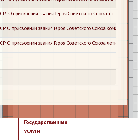
Р "О присвоении звания Героя Советского Союза тт. Бумажкову 
СР О присвоении звания Героя Советского Союза командиру ави
СР О присвоении звания Героя Советского Союза летному соста
Государственные
услуги