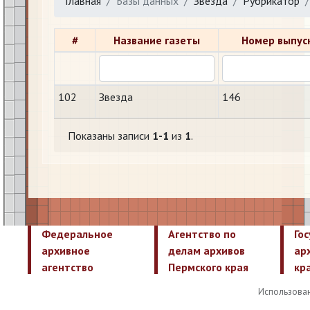
Главная
Базы данных
Звезда
Рубрикатор
#
Название газеты
Номер выпус
102
Звезда
146
Показаны записи
1-1
из
1
.
Федеральное
Агентство по
Го
архивное
делам архивов
ар
агентство
Пермского края
кр
Использован