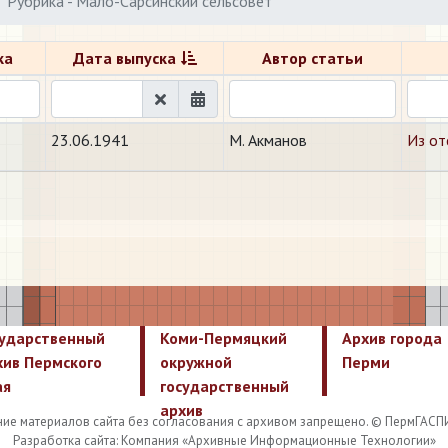
Рубрика - Мало-Сарсинский сельсовет
ка
Дата выпуска
Автор статьи
23.06.1941
М. Акманов
Из от
сударственный
Коми-Пермяцкий
Архив города
хив Пермского
окружной
Перми
ая
государственный
архив
ие материалов сайта без согласования с архивом запрещено. © ПермГАСП
Разработка сайта: Компания «Архивные Информационные Технологии»