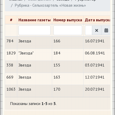
Рубрика - Сельхозартель «Новая жизнь»
#
Название газеты
Номер выпуска
Дата выпуска
784
Звезда
166
16.07.1941
1829
"Звезда"
184
06.08.1941
338
Звезда
155
03.07.1941
669
Звезда
163
12.07.1941
1063
Звезда
170
20.07.1941
Показаны записи
1-5
из
5
.