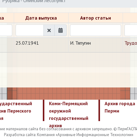
Рубрика - Онинский лесопункт
ка
Дата выпуска
Автор статьи
25.07.1941
И. Тяпугин
Трудо
сударственный
Коми-Пермяцкий
Архив города
хив Пермского
окружной
Перми
ая
государственный
архив
ие материалов сайта без согласования с архивом запрещено. © ПермГАСП
Разработка сайта: Компания «Архивные Информационные Технологии»