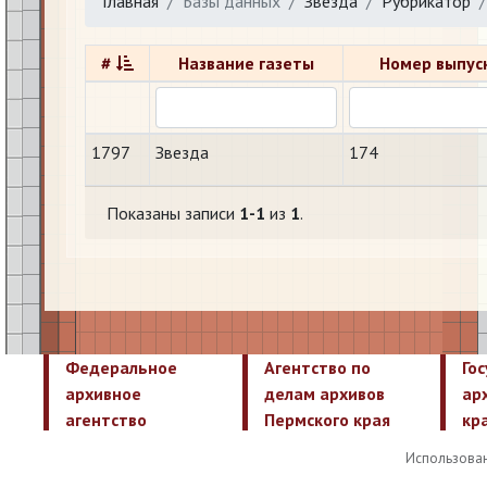
Главная
Базы данных
Звезда
Рубрикатор
#
Название газеты
Номер выпус
1797
Звезда
174
Показаны записи
1-1
из
1
.
Федеральное
Агентство по
Го
архивное
делам архивов
ар
агентство
Пермского края
кр
Использован