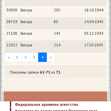
30938
Звезда
205
18.10.1944
28719
Звезда
80
24.04.1945
23108
Звезда
245
03.12.1943
22022
Звезда
214
17.10.1943
Previous
Next
«
1
2
3
4
»
Показаны записи
61-71
из
71
.
Федеральное архивное агентство
Агентство по делам архивов Пермского края