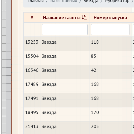
Главная
Базы данных
Звезда
Рубрикатор
#
Название газеты
Номер выпуска
13253
Звезда
118
15304
Звезда
85
16546
Звезда
42
17489
Звезда
168
17491
Звезда
168
18495
Звезда
170
21413
Звезда
205