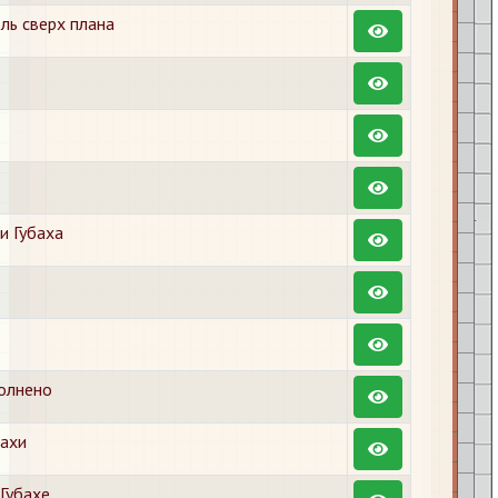
ль сверх плана
и Губаха
полнено
бахи
 Губахе