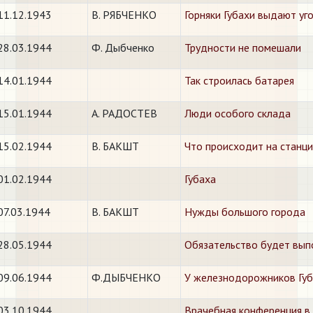
11.12.1943
В. РЯБЧЕНКО
Горняки Губахи выдают уго
28.03.1944
Ф. Дыбченко
Трудности не помешали
14.01.1944
​Так строилась батарея
15.01.1944
А. РАДОСТЕВ
​Люди особого склада
15.02.1944
В. БАКШТ
​Что происходит на станци
01.02.1944
​Губаха
07.03.1944
В. БАКШТ
​Нужды большого города
28.05.1944
​Обязательство будет вы
09.06.1944
Ф.ДЫБЧЕНКО
​У железнодорожников Гу
03.10.1944
​Врачебная конференция в