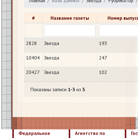
Главная
Базы данных
Звезда
Рубрикатор
#
Название газеты
Номер выпус
2828
Звезда
193
10404
Звезда
247
20427
Звезда
102
Показаны записи
1-3
из
3
.
Федеральное
Агентство по
Го