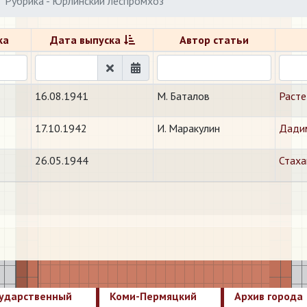
Рубрика - Юрлинский леспромхоз
ка
Дата выпуска
Автор статьи
16.08.1941
М. Баталов
Расте
17.10.1942
И. Маракулин
Дадим
26.05.1944
Стаха
сударственный
Коми-Пермяцкий
Архив города