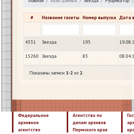
Главная
Базы данных
Звезда
Рубрикатор
#
Название газеты
Номер выпуска
Дата 
4331
Звезда
195
19.08.
15260
Звезда
83
08.04.
Показаны записи
1-2
из
2
.
Федеральное
Агентство по
Го
архивное
делам архивов
ар
агентство
Пермского края
кр