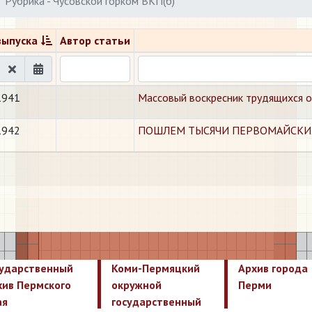
Рубрика - Чусовской горком ВКП(б)
выпуска
Автор статьи
1941
Массовый воскресник трудящихся 
1942
ПОШЛЕМ ТЫСЯЧИ ПЕРВОМАЙСКИХ
сударственный
Коми-Пермяцкий
Архив города
хив Пермского
окружной
Перми
ая
государственный