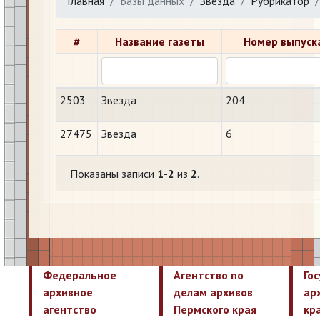
Главная
Базы данных
Звезда
Рубрикатор
#
Название газеты
Номер выпуск
2503
Звезда
204
27475
Звезда
6
Показаны записи
1-2
из
2
.
Федеральное
Агентство по
Го
архивное
делам архивов
ар
агентство
Пермского края
кр