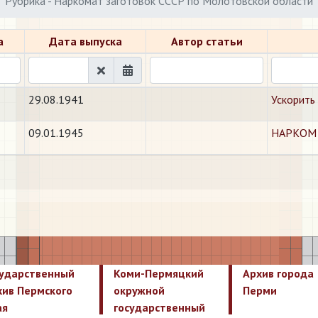
Рубрика - Наркомат заготовок СССР по Молотовской области
а
Дата выпуска
Автор статьи
29.08.1941
Ускорить
09.01.1945
​НАРКО
сударственный
Коми-Пермяцкий
Архив города
хив Пермского
окружной
Перми
ая
государственный