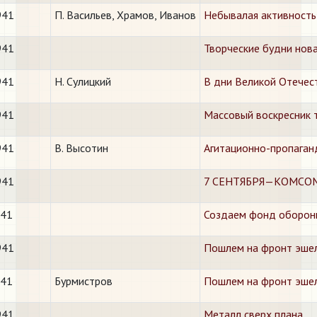
941
П. Васильев, Храмов, Иванов
Небывалая активность
941
Творческие будни нов
941
Н. Сулицкий
В дни Великой Отечес
941
Массовый воскресник 
941
В. Высотин
Агитационно-пропаган
941
7 СЕНТЯБРЯ—КОМСО
941
Создаем фонд обороны
941
Пошлем на фронт эшел
941
Бурмистров
Пошлем на фронт эшел
941
Металл сверх плана