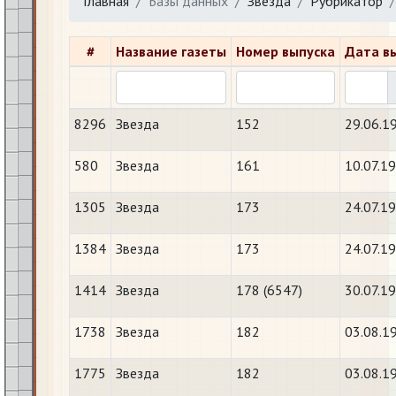
Главная
Базы данных
Звезда
Рубрикатор
#
Название газеты
Номер выпуска
Дата в
8296
Звезда
152
29.06.1
580
Звезда
161
10.07.1
1305
Звезда
173
24.07.1
1384
Звезда
173
24.07.1
1414
Звезда
178 (6547)
30.07.1
1738
Звезда
182
03.08.1
1775
Звезда
182
03.08.1