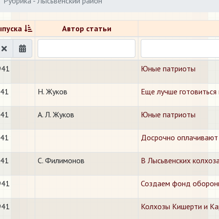
Рубрика - Лысьвенский район
ыпуска
Автор статьи
941
Юные патриоты
941
Н. Жуков
Еще лучше готовиться 
941
А. Л. Жуков
Юные патриоты
941
Досрочно оплачивают
941
С. Филимонов
В Лысьвенских колхоз
941
Создаем фонд обороны
941
Колхозы Кишерти и Ка