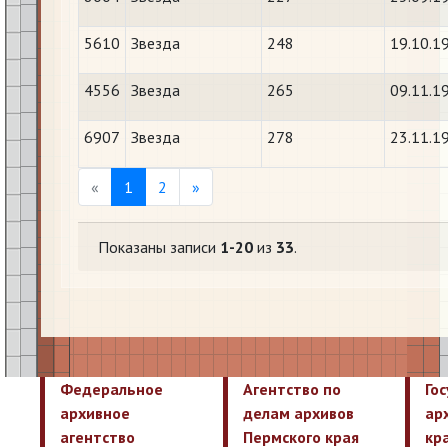
5610
Звезда
248
19.10.1
4556
Звезда
265
09.11.1
6907
Звезда
278
23.11.1
Previous
Next
«
1
2
»
Показаны записи
1-20
из
33
.
Федеральное
Агентство по
Го
архивное
делам архивов
ар
агентство
Пермского края
кр