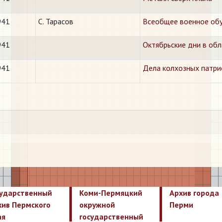
941
С. Тарасов
Всеобщее военное обу
941
Октябрьские дни в обл
941
Дела колхозных патри
сударственный
Коми-Пермяцкий
Архив города
хив Пермского
окружной
Перми
ая
государственный