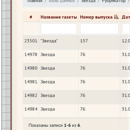
Главная
Базы данных
Звезда
Рубрикатор
#
Название газеты
Номер выпуска
Дат
23501
"Звезда"
157
12.
14978
Звезда
76
31.
14980
Звезда
76
31.
14981
Звезда
76
31.
14982
Звезда
76
31.
14984
Звезда
76
31.
Показаны записи
1-6
из
6
.