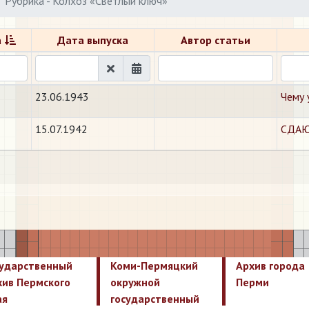
Рубрика - Колхоз «Светлый ключ»
а
Дата выпуска
Автор статьи
23.06.1943
Чему 
15.07.1942
СДАЮ
сударственный
Коми-Пермяцкий
Архив города
хив Пермского
окружной
Перми
ая
государственный