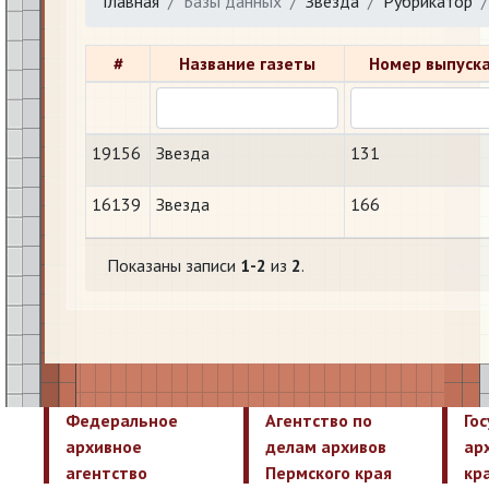
Главная
Базы данных
Звезда
Рубрикатор
#
Название газеты
Номер выпуск
19156
Звезда
131
16139
Звезда
166
Показаны записи
1-2
из
2
.
Федеральное
Агентство по
Го
архивное
делам архивов
ар
агентство
Пермского края
кр