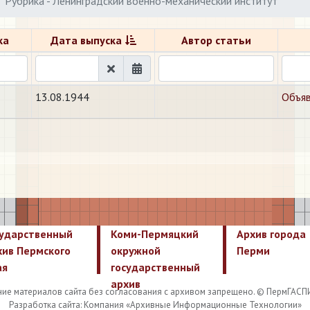
Рубрика - Ленинградский военно-механический институт
ка
Дата выпуска
Автор статьи
13.08.1944
Объяв
сударственный
Коми-Пермяцкий
Архив города
хив Пермского
окружной
Перми
ая
государственный
архив
ие материалов сайта без согласования с архивом запрещено. © ПермГАСП
Разработка сайта: Компания «Архивные Информационные Технологии»