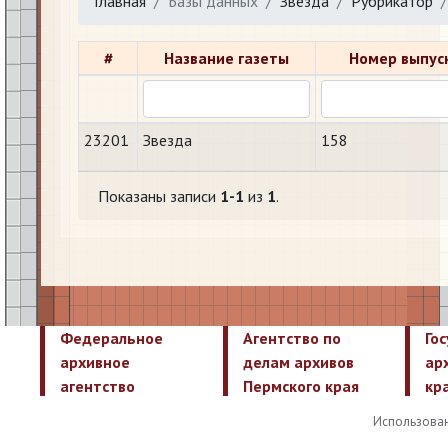
Главная
Базы данных
Звезда
Рубрикатор
#
Название газеты
Номер выпус
23201
Звезда
158
Показаны записи
1-1
из
1
.
Федеральное
Агентство по
Го
архивное
делам архивов
ар
агентство
Пермского края
кр
Использован