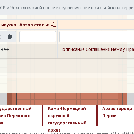
СР и Чехословакией после вступления советских войск на терр
выпуска
Автор статьи
1944
Подписание Соглашения между Прав
сударственный
Коми-Пермяцкий
Архив города
хив Пермского
окружной
Перми
ая
государственный
архив
ие материалов сайта без согласования с архивом запрещено. © ПермГАСП