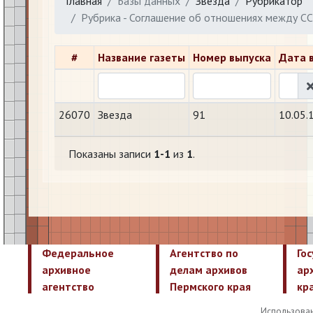
Главная
Базы данных
Звезда
Рубрикатор
Рубрика - Соглашение об отношениях между СС
#
Название газеты
Номер выпуска
Дата 
26070
Звезда
91
10.05.
Показаны записи
1-1
из
1
.
Федеральное
Агентство по
Го
архивное
делам архивов
ар
агентство
Пермского края
кр
Использован