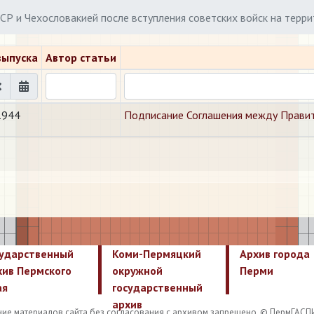
СР и Чехословакией после вступления советских войск на терр
выпуска
Автор статьи
1944
Подписание Соглашения между Правит
сударственный
Коми-Пермяцкий
Архив города
хив Пермского
окружной
Перми
ая
государственный
архив
ие материалов сайта без согласования с архивом запрещено. © ПермГАСП