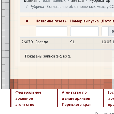
Главная
Базы данных
Звезда
Рубрикатор
Рубрика - Соглашение об отношениях между СС
#
Название газеты
Номер выпуска
Дата 
26070
Звезда
91
10.05.
Показаны записи
1-1
из
1
.
Федеральное
Агентство по
Го
архивное
делам архивов
ар
агентство
Пермского края
кр
Использован