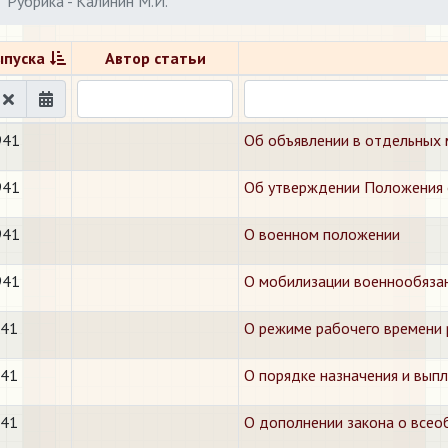
Рубрика - Калинин М.И.
ыпуска
Автор статьи
941
Об объявлении в отдельных 
941
Об утверждении Положения о
941
О военном положении
941
О мобилизации военнообяза
941
О режиме рабочего времени 
941
О порядке назначения и вып
941
О дополнении закона о всео