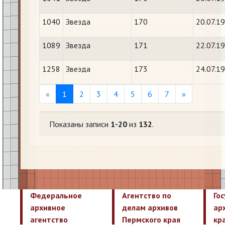
1040
Звезда
170
20.07.1
1089
Звезда
171
22.07.1
1258
Звезда
173
24.07.1
Previous
Next
«
1
2
3
4
5
6
7
»
Показаны записи
1-20
из
132
.
Федеральное
Агентство по
Го
архивное
делам архивов
ар
агентство
Пермского края
кр