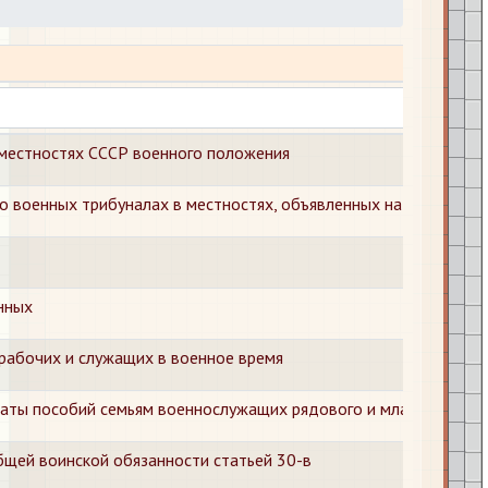
местностях СССР военного положения
 военных трибуналах в местностях, объявленных на военном по
нных
рабочих и служащих в военное время
латы пособий семьям военнослужащих рядового и младшего нач
бщей воинской обязанности статьей 30-в