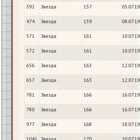
392
Звезда
157
05.07.1
474
Звезда
159
08.07.1
571
Звезда
161
10.07.1
572
Звезда
161
10.07.1
656
Звезда
163
12.07.1
657
Звезда
163
12.07.1
781
Звезда
166
16.07.1
780
Звезда
166
16.07.1
977
Звезда
168
18.07.1
1041
Звезда
170
20.07.1