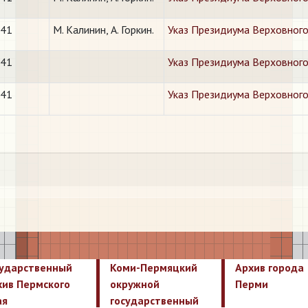
941
М. Калинин, А. Горкин.
Указ Президиума Верховного
941
Указ Президиума Верховного
941
Указ Президиума Верховного 
сударственный
Коми-Пермяцкий
Архив города
хив Пермского
окружной
Перми
ая
государственный