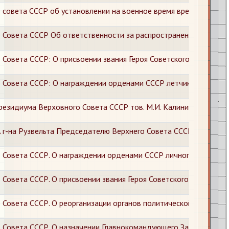
 совета СССР об установлении на военное время временной надб
 Совета СССР Об ответственности за распространение в военн
 Совета СССР: О присвоении звания Героя Советского Союза ле
 Совета СССР: О награждении орденами СССР летчиков, техник
езидиума Верховного Совета СССР тов. М.И. Калинина Президе
г-на Рузвельта Председателю Верхнего Совета СССР тов. М.И.
 Совета СССР. О награждении орденами СССР личного состава
 Совета СССР. О присвоении звания Героя Советского Союза ле
 Совета СССР. О реорганизации органов политической пропаган
 Совета СССР. О назначении Главнокомандующего Западного на