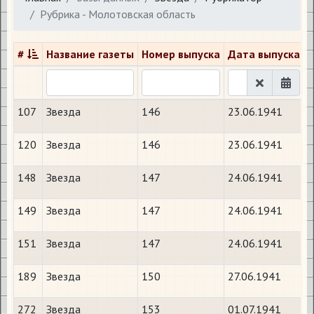
Рубрика - Молотовская область
#
Название газеты
Номер выпуска
Дата выпуска
А
107
Звезда
146
23.06.1941
Ф
120
Звезда
146
23.06.1941
148
Звезда
147
24.06.1941
149
Звезда
147
24.06.1941
151
Звезда
147
24.06.1941
Я
189
Звезда
150
27.06.1941
С
272
Звезда
153
01.07.1941