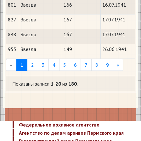
801
Звезда
166
16.07.1941
М
827
Звезда
167
17.07.1941
848
Звезда
167
17.07.1941
А
953
Звезда
149
26.06.1941
М
Previous
Next
«
1
2
3
4
5
6
7
8
9
»
Показаны записи
1-20
из
180
.
Федеральное архивное агентство
Агентство по делам архивов Пермского края