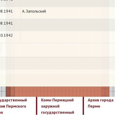
08.1941
А. Запольский
08.1941
10.1942
ext
сударственный
Коми-Пермяцкий
Архив города
хив Пермского
окружной
Перми
ая
государственный