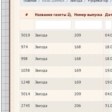
Главная
Базы данных
Звезда
Рубрикатор
#
Название газеты
Номер выпуска
Дат
3019
Звезда
209
04.
974
Звезда
168
18.
998
Звезда
168
18.
1038
Звезда
169
19.
1248
Звезда
169
19.
3014
Звезда
209
04.
2743
Звезда
206
31.