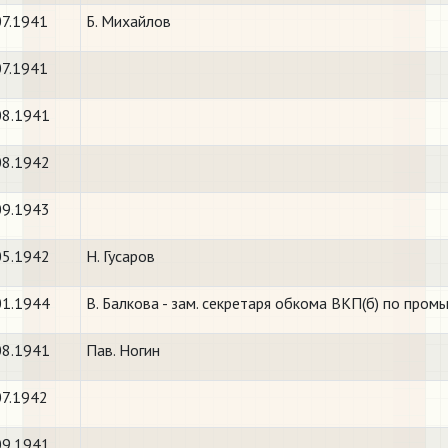
07.1941
Б. Михайлов
07.1941
08.1941
08.1942
09.1943
05.1942
Н. Гусаров
01.1944
В. Балкова - зам. секретаря обкома ВКП(б) по про
08.1941
Пав. Ногин
07.1942
09.1941