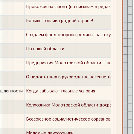
Провожая на фронт (по письмам в редакцию)
Больше топлива родной стране!
Создаем фонд обороны родины: на текущий счет 
По нашей области
​Предприятия Молотовской области — победители 
О недостатках в руководстве весенне-посевными 
мышленности
Когда забывают главные условия
Колхозники Молотовской области досрочно сдают
Всесоюзное социалистическое соревнование. Сооб
Молодые двухсотники