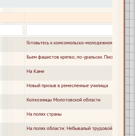
Готовьтесь к комсомольско-молодежному воскресн
Бьем фашистов крепко, по-уральски. Письмо из де
На Каме
Новый призыв в ремесленные училища
Колхозницы Молотовской области
На полях страны
На полях области: Небывалый трудовой подъем