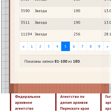
3590
Звезда
190
13.
3511
Звезда
190
13.
11194
Звезда
256
28.
Previous
N
«
1
2
3
4
5
6
7
8
9
»
Показаны записи
81-100
из
180
.
Федеральное
Агентство по
Го
архивное
делам архивов
ар
агентство
Пермского края
кр