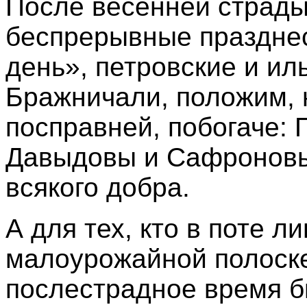
После весенней страды
беспрерывные празднес
день», петровские и ил
Бражничали, положим, н
посправней, побогаче: 
Давыдовы и Сафроновы
всякого добра.
А для тех, кто в поте л
малоурожайной полоске,
послестрадное время 