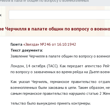
рчилля в палате общин по вопросу о военнопленных
к
ие Черчилля в палате общин по вопросу о военн
Газета
«Звезда» №246 от 16.10.1942
Текст документа:
Заявление Черчилля в палате общин по вопросу о военн
Лондон, 14 октября. (ТАСС). Как передает агентство Ре
по вопросу о захваченных во время рейда на Дьепп воен
Как указал Черчилль, германское правительство отдал
военнопленных были закованы в цепи. Таким образом, не
самым германское правительство нарушило статью 2 Женев
тельство было вынуждено принять контрмеры.