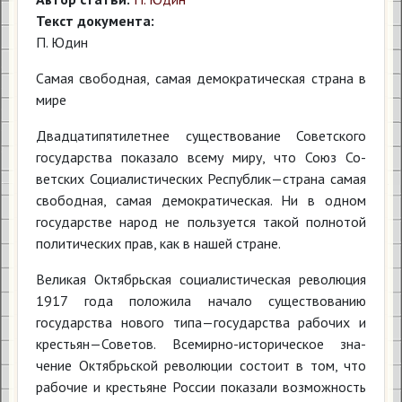
Текст документа:
П. Юдин
Самая свободная, самая демократическая страна в
мире
Двадцатипятилетнее существо­вание Советского
государства по­казало всему миру, что Союз Со­
ветских Социалистических Респу­блик—страна самая
свободная, са­мая демократическая. Ни в одном
государстве народ не пользуется такой полнотой
политических прав, как в нашей стране.
Великая Октябрьская социали­стическая революция
1917 года положила начало существованию
государства нового типа—госу­дарства рабочих и
крестьян—Со­ветов. Всемирно-историческое зна­
чение Октябрьской революции со­стоит в том, что
рабочие и кре­стьяне России показали возмож­ность