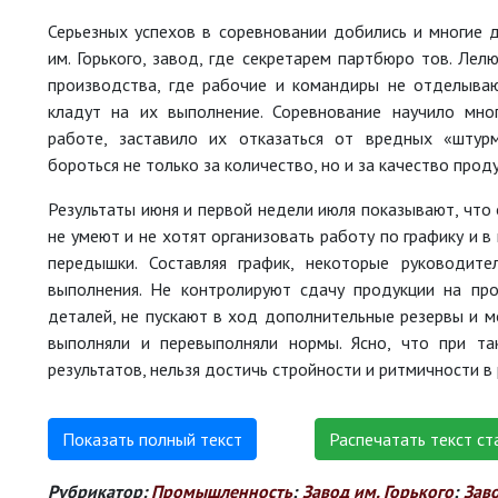
Серьезных успехов в соревновании добились и многие 
им. Горького, завод, где секретарем партбюро тов. Лел
производства, где рабочие и командиры не отделываю
кладут на их выполнение. Соревнование научило мно
работе, заставило их отказаться от вредных «штур
бороться не только за количество, но и за качество проду
Результаты июня и первой недели июля показывают, что 
не умеют и не хотят организовать работу по графику и 
передышки. Составляя график, некоторые руководит
выполнения. Не контролируют сдачу продукции на про
деталей, не пускают в ход дополнительные резервы и м
выполняли и перевыполняли нормы. Ясно, что при та
результатов, нельзя достичь стройности и ритмичности в
Показать полный текст
Распечатать текст ст
Рубрикатор:
Промышленность
;
Завод им. Горького
;
Зав