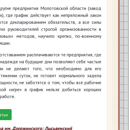
другие предприятия Молотовской области (завод
юк), где график действует как непреложный закон
тся декларированием обязательств, а все силы
гих руководителей строгой организованности в
мовых» методов, научило крепко, по-военному
кции.
отставанием расплачиваются те предприятия, где
в надежде на будущие дни позволяют себе частые
ели не делают того, что необходимо для его
тяжении суток, не готовят нормального задела
ощности, не заботятся о том, чтобы все рабочие
кой «игре» в график нельзя добиться хороших
 работе.
атьи
од им. Дзержинского
;
Лысьвенский