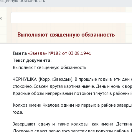
ященную обязанность
к
Выполняют священную обязанность
Газета
«Звезда» №182 от 03.08.1941
Текст документа:
Выполняют священную обязанность
ЧЕРНУШКА. (Корр. «Звезды»). В прошлые годы в эти дни 
спокойно. Совсем другая картина нынче. День и ночь к в
Красные обозы непрерывным потоком тянутся в районны
Колхоз имени Чкалова одним из первых в районе заверш
года.
Завершают сдачу и такие колхозы, как имени Деткина
Досрочно сдают зерно государству все колхозы района. 