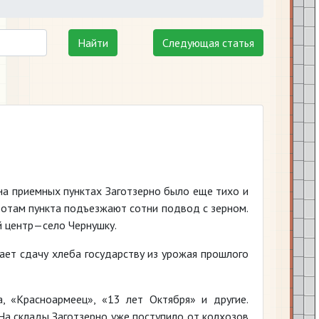
Найти
Следующая статья
на приемных пунктах Заготзерно было еще тихо и
оротам пункта подъезжают сотни подвод с зерном.
й центр—село Чернушку.
ает сдачу хлеба государству из урожая прошлого
, «Красноармеец», «13 лет Октября» и другие.
На склады Заготзерно уже поступило от колхозов