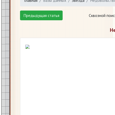
Главная
Базы данных
Звезда
Недовольство
Предыдущая статья
Сквозной поис
Н