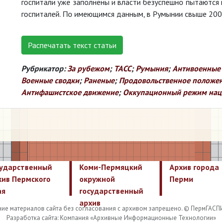
госпитали уже заполнены и власти безуспешно пытаются
госпиталей. По имеющимся данным, в Румынии свыше 200 
Распечатать текст статьи
Рубрикатор:
За рубежом
;
ТАСС
;
Румыния
;
Антивоенные 
Военные сводки
;
Раненые
;
Продовольственное положе
Антифашистское движение
;
Оккупационный режим нац
сударственный
Коми-Пермяцкий
Архив города
хив Пермского
окружной
Перми
ая
государственный
архив
ие материалов сайта без согласования с архивом запрещено. © ПермГАСП
Разработка сайта: Компания «Архивные Информационные Технологии»