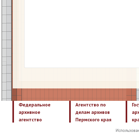
Федеральное
Агентство по
Го
архивное
делам архивов
ар
агентство
Пермского края
кр
Использован