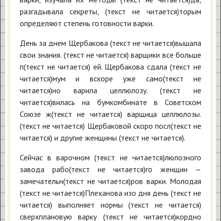
разгадывала секреты, (текст не читается)торым
определяют степень готовности варки.
День за днем Щербакова (текст не читается)вышала
свои знания. (текст не читается) варщики все больше
п(текст не читается) ей. Щербакова сдала (текст не
читается)мум и вскоре уже само(текст не
читается)но варила целлюлозу. (текст не
читается)вилась на бумкомбинате в Советском
Союзе ж(текст не читается) варщица целлюлозы.
(текст не читается) Щербаковой скоро посл(текст не
читается) и другие женщины (текст не читается).
Сейчас в варочном (текст не читается)люлозного
завода рабо(текст не читается)го женщин —
замечательн(текст не читается)ров варки. Молодая
(текст не читается)Плеханова изо дня день (текст не
читается) выполняет нормы (текст не читается)
сверхплановую варку (текст не читается)кордно