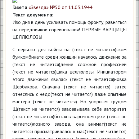
Газета
«Звезда» №50 от 11.03.1944
Текст документа:
Изо дня в день усиливать помощь фронту, равняться
на передовиков соревнования! ПЕРВЫЕ ВАРЩИЦЫ
ЦЕЛЛЮЛОЗЫ
С первого дня войны на (текст не читается)ском
бумкомбинате среди женщин началось движение за
(текст не читается)дение сложной профессией
(текст не читается)шика целлюлозы. Инициатором
этого движения явилась (текст не читается)новка
Щербакова, Сначала (текст не читается) затее
отнеслись с недо(текст не читается) даже опытные
мастера (текст не читается). Но упорным трудом
Щ(текст не читается) завоевывала себе авторитет
(текст не читается)ботая в варочном цехе (текст не
читается)лозного завода, она внимат(текст не
читается) присматривалась к мас(текст не читается)
варки, изучала их методы (текст не читается)да,