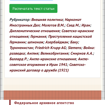
Распечатать текст статьи
Рубрикатор:
Внешняя политика
;
Наркомат
Иностранных Дел
;
Молотов В.М.
;
Саед М.
;
Иран
;
Дипломатические отношения
;
Советско-иранские
отношения
;
Германия
;
Преступления нацистской
Германии
;
шпионаж
;
Азербайджан
;
Баку
;
Туркменистан
;
Friedrich Krupp AG
;
Siemens
;
Война:
разведка
;
Англия
;
Великобритания
;
Смирнов А.А.
;
Баллард Р.
;
Англо-иранские отношения
;
Англо-
советское вторжение в Иран 1941
;
Советско-
иранский договор о дружбе (1921)
Федеральное архивное агентство