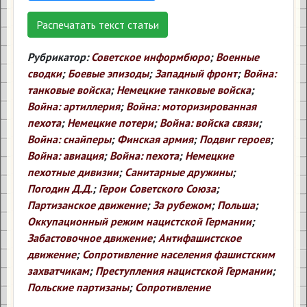
Распечатать текст статьи
Рубрикатор:
Советское информбюро
;
Военные
сводки
;
Боевые эпизоды
;
Западный фронт
;
Война:
танковые войска
;
Немецкие танковые войска
;
Война: артиллерия
;
Война: моторизированная
пехота
;
Немецкие потери
;
Война: войска связи
;
Война: снайперы
;
Финская армия
;
Подвиг героев
;
Война: авиация
;
Война: пехота
;
Немецкие
пехотные дивизии
;
Санитарные дружины
;
Погодин Д.Д.
;
Герои Советского Союза
;
Партизанское движение
;
За рубежом
;
Польша
;
Оккупационный режим нацистской Германии
;
Забастовочное движение
;
Антифашистское
движение
;
Сопротивление населения фашистским
захватчикам
;
Преступления нацистской Германии
;
Польские партизаны
;
Сопротивление