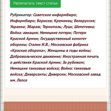
Распечатать текст статьи
Рубрикатор:
Советское информбюро
;
Информбюро
;
Борисов
;
Кременец
;
Белоруссия
;
Украина
;
Збараж
;
Тернополь
;
Луцк
;
Шепетовка
;
Война: авиация
;
Немецкие потери
;
Потери
Красной Армии
;
Государственный комитет
обороны
;
Сталин И.В.
;
Московская фабрика
«Красная оборона»
;
Женщины в годы войны
;
Добровольческое движение
;
Иностранная печать
о действиях Красной Армии
;
За рубежом
;
Немецкие танковые войска
;
Война: танковые
войска
;
Диверсанты
;
Диверсии
;
Московский завод
им. Лепсе