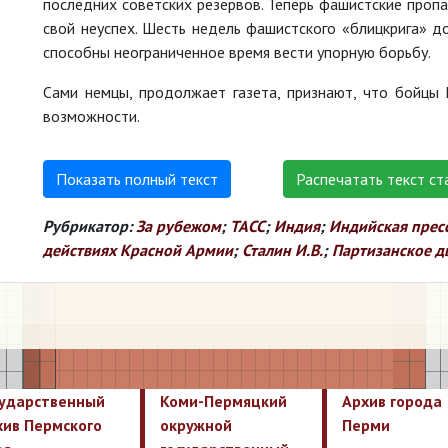
последних советских резервов. Теперь фашистские пропа
свой неуспех. Шесть недель фашистского «блицкрига» до
способны неограниченное время вести упорную борьбу.
Сами немцы, продолжает газета, признают, что бойцы
возможности.
Показать полный текст
Распечатать текст ст
Рубрикатор:
За рубежом
;
ТАСС
;
Индия
;
Индийская прес
действиях Красной Армии
;
Сталин И.В.
;
Партизанское д
сударственный
Коми-Пермяцкий
Архив города
хив Пермского
окружной
Перми