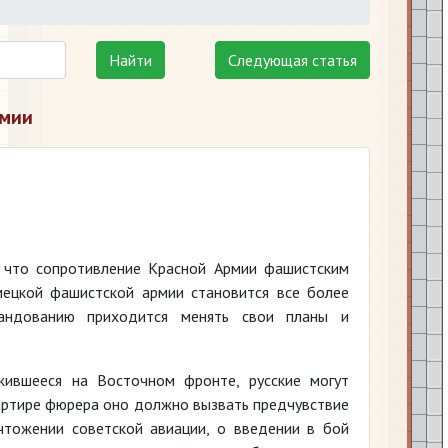
Найти
Следующая статья
рмии
т, что сопротивление Красной Армии фашистским
мецкой фашистской армии становится все более
мандованию приходится менять свои планы и
жившееся на Восточном фронте, русские могут
артире фюрера оно должно вызвать предчувствие
чтожении советской авиации, о введении в бой