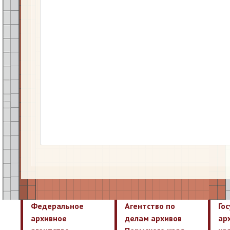
Федеральное
Агентство по
Го
архивное
делам архивов
ар