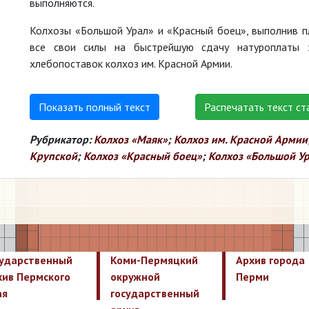
выполняются.
Колхозы «Большой Урал» и «Красный боец», выполнив пл
все свои силы на быстрейшую сдачу натуроплаты 
хлебопоставок колхоз им. Красной Армии.
Показать полный текст
Распечатать текст ст
Рубрикатор:
Колхоз «Маяк»
;
Колхоз им. Красной Армии
Крупской
;
Колхоз «Красный боец»
;
Колхоз «Большой У
сударственный
Коми-Пермяцкий
Архив города
хив Пермского
окружной
Перми
ая
государственный