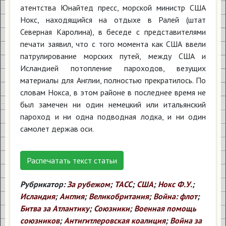
атентства Юнайтед пресс, морской министр США
Нокс, находящийся на отдыхе в Ралей (штат
Северная Каролина), в беседе с представителями
печати заявил, что с того момента как США ввели
патрулирование морских путей, между США и
Исландией потопление пароходов, везущих
материалы для Англии, полностью прекратилось. По
словам Нокса, в этом районе в последнее время не
был замечен ни один немецкий или итальянский
пароход и ни одна подводная лодка, и ни один
самолет держав оси.
Распечатать текст статьи
Рубрикатор:
За рубежом
;
ТАСС
;
США
;
Нокс Ф.У.
;
Исландия
;
Англия
;
Великобритания
;
Война: флот
;
Битва за Атлантику
;
Союзники
;
Военная помощь
союзников
;
Антигитлеровская коалиция
;
Война за