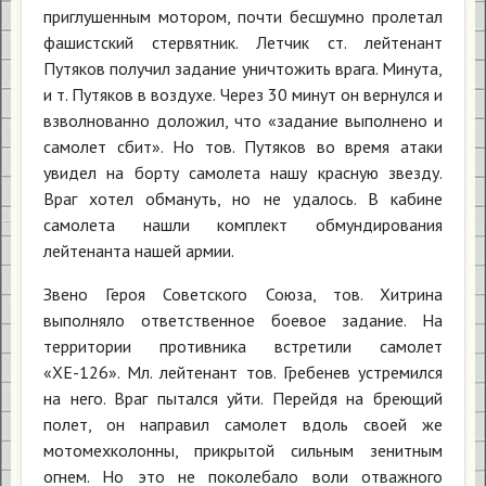
приглушенным мотором, почти бесшумно пролетал
фашистский стервятник. Летчик ст. лейтенант
Путяков получил задание уничтожить врага. Минута,
и т. Путяков в воздухе. Через 30 минут он вернулся и
взволнованно доложил, что «задание выполнено и
самолет сбит». Но тов. Путяков во время атаки
увидел на борту самолета нашу красную звезду.
Враг хотел обмануть, но не удалось. В кабине
самолета нашли комплект обмундирования
лейтенанта нашей армии.
Звено Героя Советского Союза, тов. Хитрина
выполняло ответственное боевое задание. На
территории противника встретили самолет
«ХЕ-126». Мл. лейтенант тов. Гребенев устремился
на него. Враг пытался уйти. Перейдя на бреющий
полет, он направил самолет вдоль своей же
мотомехколонны, прикрытой сильным зенитным
огнем. Но это не поколебало воли отважного