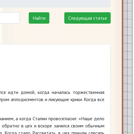
Найти
Следующая статья
лся идти домой, когда началась торжественная
гром аплодисментов и ликующие крики. Когда все
нием, а когда Сталин провозгласил: «Наше дело
я обратно в цех и вскоре занялся своим обычным
р. Когда стало Рассветать, в цех пришли слесарь