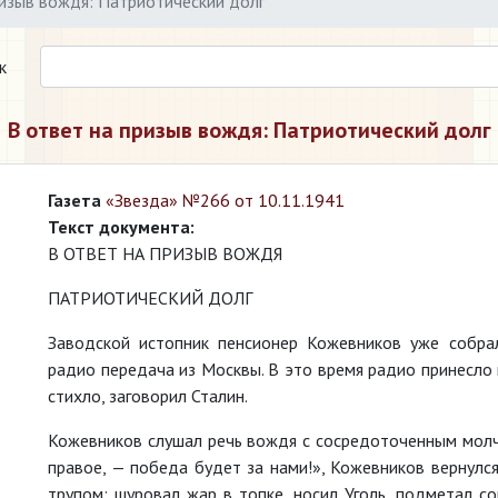
ризыв вождя: Патриотический долг
к
В ответ на призыв вождя: Патриотический долг
Газета
«Звезда» №266 от 10.11.1941
Текст документа:
В ОТВЕТ НА ПРИЗЫВ ВОЖДЯ
ПАТРИОТИЧЕСКИЙ ДОЛГ
Заводской истопник пенсионер Кожевников уже собра
радио передача из Москвы. В это время радио принесло 
стихло, заговорил Сталин.
Кожевников слушал речь вождя с сосредоточенным молча
правое, — победа будет за нами!», Кожевников вернулс
трупом: шуровал жар в топке, носил Уголь, подметал со