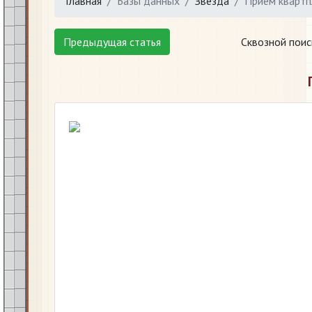
Главная
Базы данных
Звезда
Прием квартп
Предыдущая статья
Сквозной поис