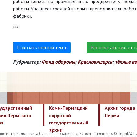
работы велись на промышленных предприятиях. Боль
работы. Учащиеся средней школы и преподаватели работ
фабрики.
***
Показать полный текст
Распечатать текст ст
Рубрикатор:
Фонд обороны
;
Красновишерск
;
тёплые в
сударственный
Коми-Пермяцкий
Архив города
хив Пермского
окружной
Перми
ая
государственный
архив
ие материалов сайта без согласования с архивом запрещено. © ПермГАСП